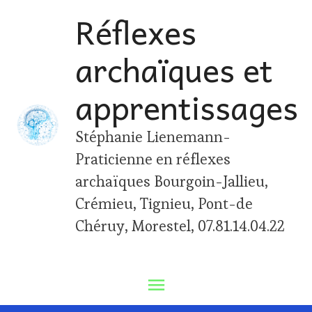
Skip
Réflexes
to
archaïques et
content
apprentissages
Stéphanie Lienemann-
Praticienne en réflexes
archaïques Bourgoin-Jallieu,
Crémieu, Tignieu, Pont-de
Chéruy, Morestel, 07.81.14.04.22
Main