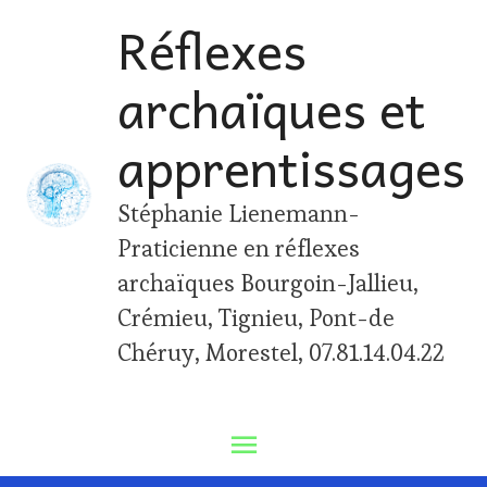
Skip
Réflexes
to
archaïques et
content
apprentissages
Stéphanie Lienemann-
Praticienne en réflexes
archaïques Bourgoin-Jallieu,
Crémieu, Tignieu, Pont-de
Chéruy, Morestel, 07.81.14.04.22
Main