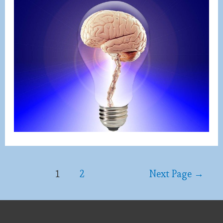
Posts
1
2
Next Page
→
pagination