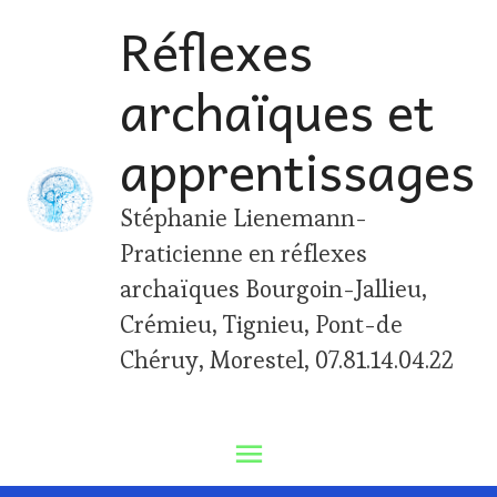
Skip
Réflexes
to
archaïques et
content
apprentissages
Stéphanie Lienemann-
Praticienne en réflexes
archaïques Bourgoin-Jallieu,
Crémieu, Tignieu, Pont-de
Chéruy, Morestel, 07.81.14.04.22
Main